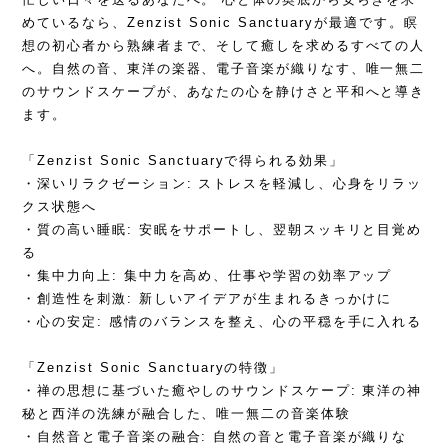
めているなら、Zenzist Sonic Sanctuaryが最適です。瞑
想の初心者から熟練者まで、そして癒しを求めるすべての人
へ。自然の音、東洋の楽器、電子音楽が織りなす、唯一無二
のサウンドスケープが、あなたの心を静けさと平和へと導き
ます。
「Zenzist Sonic Sanctuaryで得られる効果」
・深いリラクゼーション: ストレスを軽減し、心身をリラッ
クス状態へ
・質の高い睡眠: 安眠をサポートし、翌朝スッキリと目覚め
る
・集中力向上: 集中力を高め、仕事や学習の効率アップ
・創造性を刺激: 新しいアイデアが生まれるきっかけに
・心の安定: 感情のバランスを整え、心の平穏を手に入れる
「Zenzist Sonic Sanctuaryの特徴」
・禅の思想に基づいた癒やしのサウンドスケープ: 東洋の神
秘と西洋の洗練が融合した、唯一無二の音楽体験
・自然音と電子音楽の融合: 自然の音と電子音楽が織りな