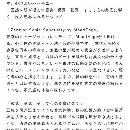
す、心地よいハーモニー
・五感を研ぎ澄ます音楽: 視覚、聴覚、そして心の奥底に響
く、没入感あふれるサウンド
「Zenzist Sonic Sanctuary by MoadEdge」
東京のミュージックコレクティブ、MoadEdgeが手掛け
る、心と体の奥深くへと誘う音の聖域です。 古代から続く
静寂な日本の禅寺と、無数の星が煌めく夜空が交差するよう
な、東洋の旋律と、西洋のビートが融合した異文化融合のサ
ウンド。古琴や尺八といった東洋の伝統楽器の音色に、深み
のあるベースラインやリズミカルなビートが重なり合い、聴
く者の心を揺さぶります。まるで、禅の瞑想中に、万物の源
源へと回帰するような、悠久の時を刻む古木の樹皮に触れる
ような、不思議な体験を味わえます。
「視覚、聴覚、そして心の奥底に響く」
五感を研ぎ澄ますような音楽体験。秋の紅葉が織りなす曼荼
羅を彷彿とさせる音色と、高層ビル谷間を風が吹き抜けるよ
うな、西洋の躍動感あふれるリズムが、あなたの心に鮮やか