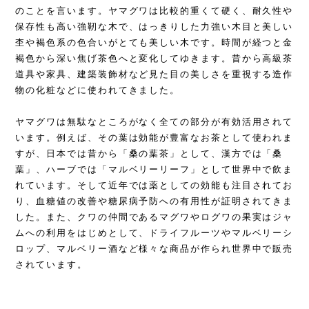
のことを言います。ヤマグワは比較的重くて硬く、耐久性や
保存性も高い強靭な木で、はっきりした力強い木目と美しい
杢や褐色系の色合いがとても美しい木です。時間が経つと金
褐色から深い焦げ茶色へと変化してゆきます。昔から高級茶
道具や家具、建築装飾材など見た目の美しさを重視する造作
物の化粧などに使われてきました。
ヤマグワは無駄なところがなく全ての部分が有効活用されて
います。例えば、その葉は効能が豊富なお茶として使われま
すが、日本では昔から「桑の葉茶」として、漢方では「桑
葉」、ハーブでは「マルベリーリーフ」として世界中で飲ま
れています。そして近年では薬としての効能も注目されてお
り、血糖値の改善や糖尿病予防への有用性が証明されてきま
した。また、クワの仲間であるマグワやログワの果実はジャ
ムへの利用をはじめとして、ドライフルーツやマルベリーシ
ロップ、マルベリー酒など様々な商品が作られ世界中で販売
されています。