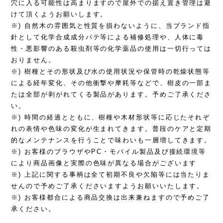
穴に入る可能性は高まりますので屋外での据え置き管理は避
けて頂くようお願いします。
※) 自然木の雰囲気と性質を損わないように、当ブランド指
針として化学合成成分パテ等による補修処理や、人体に毒
性・悪影響のある殺虫剤等の化学薬品の使用は一切行っては
おりません。
※) 樹種とその形状及び水の使用状況や保管時の乾燥状態等
による経年変化、その他衝撃や摩耗等などで、樹皮の一部ま
たは全部が剥がれてくる製品があります。予めご了承くださ
い。
※) 時間の経過とともに、樹種や木材形状等に応じたそれぞ
れの表情や色味の変化が生まれてきます。普段のケアと定期
的なメンテナンスを行うことで味わいも一層増してきます。
※) お客様のブラウザやPC・モバイル製品及び接続環境等
により商品画像と実際の色味が異なる場合がございます
※) 上記に関する事柄は全て初期不良や欠陥等には当たりま
せんので予めご了承くださいますようお願いいたします。
※) お客様都合による商品交換は出来兼ねますので予めご了
承ください。