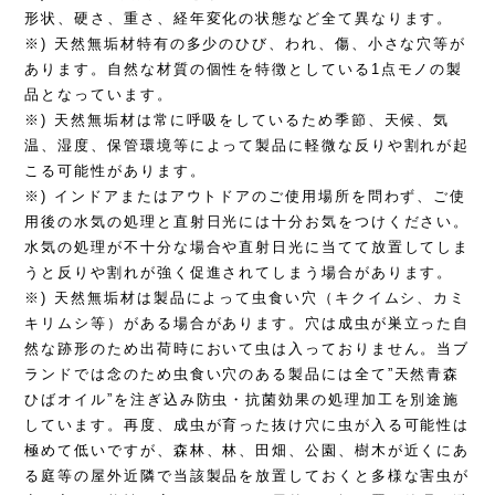
形状、硬さ、重さ、経年変化の状態など全て異なります。
※) 天然無垢材特有の多少のひび、われ、傷、小さな穴等が
あります。自然な材質の個性を特徴としている1点モノの製
品となっています。
※) 天然無垢材は常に呼吸をしているため季節、天候、気
温、湿度、保管環境等によって製品に軽微な反りや割れが起
こる可能性があります。
※) インドアまたはアウトドアのご使用場所を問わず、ご使
用後の水気の処理と直射日光には十分お気をつけください。
水気の処理が不十分な場合や直射日光に当てて放置してしま
うと反りや割れが強く促進されてしまう場合があります。
※) 天然無垢材は製品によって虫食い穴（キクイムシ、カミ
キリムシ等）がある場合があります。穴は成虫が巣立った自
然な跡形のため出荷時において虫は入っておりません。当ブ
ランドでは念のため虫食い穴のある製品には全て”天然青森
ひばオイル”を注ぎ込み防虫・抗菌効果の処理加工を別途施
しています。再度、成虫が育った抜け穴に虫が入る可能性は
極めて低いですが、森林、林、田畑、公園、樹木が近くにあ
る庭等の屋外近隣で当該製品を放置しておくと多様な害虫が