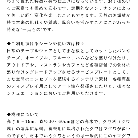
わえて優れた特徴を持つ仕上げになっています。お子様のい
るご家庭でも極めて安心です。定期的なメンテナンスによっ
て美しい経年変化を楽しむこともできます。天然の無垢材が
持つ本来の肌触りや質感、風合いを活かすことにこだわった
特別な”一点もの”です。
◆ご利用頂けるシーンや使い方は様々
日常のテーブルウェアとしてまな板としてカットしたパンや
チーズ、オードブル、フルーツ、ハムなどを盛り付けたり、
アウトドアや、レストランやカフェなど各種店舗での食材の
盛り付けをグレードアップさせるサービスプレートとして、
また空間のコンセプトを拡張するインテリア素材、各種商品
のディスプレイ用としてアート性を発揮させたりと、様々な
シチュエーションにおいてご利用いただけます。
◆樹種について
高さ５～15m、直径30～60cmほどの高木で、クワ科（クワ
属）の落葉広葉樹。養蚕用に栽培されたクワはマグワが多い
のですが、材木でいうクワというのは一般的にこのヤマグワ