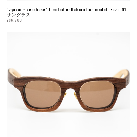
"zyuzai × zerobase" Limited collaboration model. zaza-01
サングラス
¥96,900