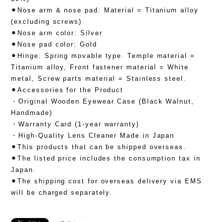
⚫︎Nose arm & nose pad: Material = Titanium alloy
(excluding screws)
⚫︎Nose arm color: Silver
⚫︎Nose pad color: Gold
⚫︎Hinge: Spring movable type. Temple material =
Titanium alloy, Front fastener material = White
metal, Screw parts material = Stainless steel.
⚫︎Accessories for the Product
・Original Wooden Eyewear Case (Black Walnut,
Handmade)
・Warranty Card (1-year warranty)
・High-Quality Lens Cleaner Made in Japan
⚫︎This products that can be shipped overseas.
⚫︎The listed price includes the consumption tax in
Japan.
⚫︎The shipping cost for overseas delivery via EMS
will be charged separately.