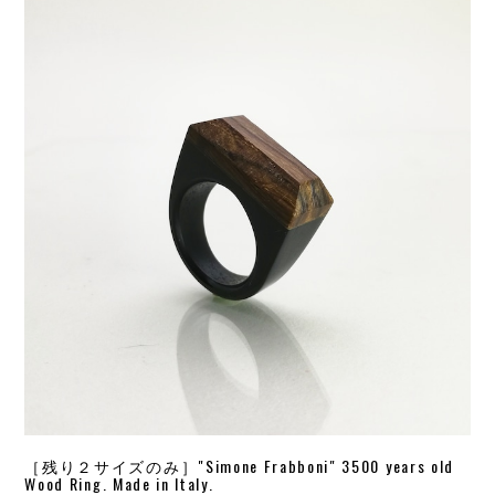
［残り２サイズのみ］"Simone Frabboni" 3500 years old
Wood Ring. Made in Italy.