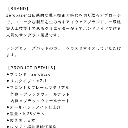
【BRAND】
zerobase”は伝統的な職人技術と時代を切り取るアプローチ
で、ユニークな製品を生み出すアイウェアブランド。一級建
築大工技能士であるクリエイターが全てハンドメイドで作る
人気のサングラス製品です。
レンズとノーズパッドのカラーをカスタマイズしていただけ
ます。
【PRODUCT DETAILS】
⚫︎ブランド：zerobase
⚫︎リムタイプ：＃Z-1
⚫︎フロント＆フレームマテリアル
外側＝ブラックウォールナット
内側＝ブラックウォールナット
⚫︎オールハンドメイド仕上げ
⚫︎重量：約28グラム
⚫︎製造国：日本
⚫︎レンズ：福井県鯖江製造