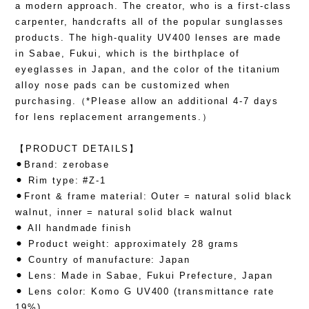
a modern approach. The creator, who is a first-class
carpenter, handcrafts all of the popular sunglasses
products. The high-quality UV400 lenses are made
in Sabae, Fukui, which is the birthplace of
eyeglasses in Japan, and the color of the titanium
alloy nose pads can be customized when
purchasing.（*Please allow an additional 4-7 days
for lens replacement arrangements.）
【PRODUCT DETAILS】
⚫︎Brand: zerobase
⚫︎ Rim type: #Z-1
⚫︎Front & frame material: Outer = natural solid black
walnut, inner = natural solid black walnut
⚫︎ All handmade finish
⚫︎ Product weight: approximately 28 grams
⚫︎ Country of manufacture: Japan
⚫︎ Lens: Made in Sabae, Fukui Prefecture, Japan
⚫︎ Lens color: Komo G UV400 (transmittance rate
19%)