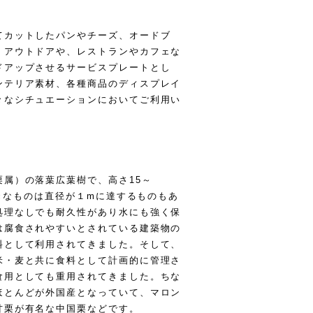
てカットしたパンやチーズ、オードブ
、アウトドアや、レストランやカフェな
ドアップさせるサービスプレートとし
ンテリア素材、各種商品のディスプレイ
々なシチュエーションにおいてご利用い
属）の落葉広葉樹で、高さ15～
大きなものは直径が１mに達するものもあ
処理なしでも耐久性があり水にも強く保
は腐食されやすいとされている建築物の
料として利用されてきました。そして、
米・麦と共に食料として計画的に管理さ
食用としても重用されてきました。ちな
ほとんどが外国産となっていて、マロン
甘栗が有名な中国栗などです。