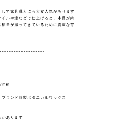
として家具職人にも大変人気があります
オイルや漆などで仕上げると、木目が綺
蓄積量が減ってきているために貴重な存
---------------------------
37mm
、ブランド特製ボタニカルワックス
す
合があります