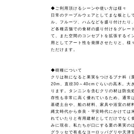
◆ご利用頂けるシーンや使い方は様々
日常のテーブルウェアとしてまな板とし
ル、フルーツ、ハムなどを盛り付けたり
ど各種店舗での食材の盛り付けをグレー
て、また空間のコンセプトを拡張するイ
用としてアート性を発揮させたりと、様
ただけます。
◆樹種について
クリは秋になると果実をつけるブナ科（栗
20m、直径30～40cmぐらいの高木。
ります。タンニンを含むクリの材は防虫
存性も非常に高く優れているため、通常
基礎土台や、船の材料、家具や浴室の材
縄文時代から奈良・平安時代にかけては
れていたりと有用建材としてだけでなく
みに現在、私たちが口にする栗の果実の
グラッセで有名なヨーロッパグリや天津