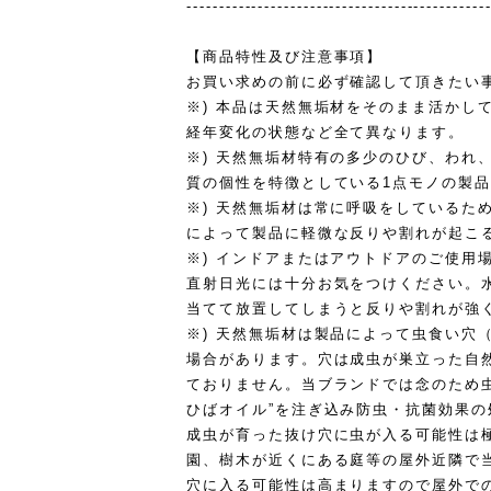
----------------------------------------------
【商品特性及び注意事項】
お買い求めの前に必ず確認して頂きたい
※) 本品は天然無垢材をそのまま活かし
経年変化の状態など全て異なります。
※) 天然無垢材特有の多少のひび、われ
質の個性を特徴としている1点モノの製
※) 天然無垢材は常に呼吸をしているた
によって製品に軽微な反りや割れが起こ
※) インドアまたはアウトドアのご使用
直射日光には十分お気をつけください。
当てて放置してしまうと反りや割れが強
※) 天然無垢材は製品によって虫食い穴
場合があります。穴は成虫が巣立った自
ておりません。当ブランドでは念のため
ひばオイル”を注ぎ込み防虫・抗菌効果
成虫が育った抜け穴に虫が入る可能性は
園、樹木が近くにある庭等の屋外近隣で
穴に入る可能性は高まりますので屋外で