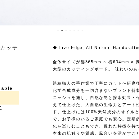
材カッテ
◆ Live Edge, All Natural Handcrafte
全体サイズが縦365mm × 横604mm 
大型のカッティングボード。 味わいのあ
熟練職人の手作業で丁寧にカット〜研磨
lable
化学合成成分を一切含まないブランド特
ニッシュを施し、自然な艶と撥水効果・
えて仕上げた、大自然の生命力とアート
け
ド。仕上げには100%天然成分のオイル
で、お子様のいるご家庭でも安心。定期
化を楽しむこともでき、優れた特徴を持
本来の肌触りや質感、風合いを活かすこと