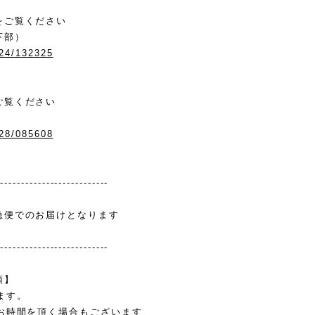
をご覧ください
下部）
/24/132325
ご覧ください
/28/085608
---------------------------
急便でのお届けとなります
---------------------------
項】
ます。
お時間を頂く場合もございます