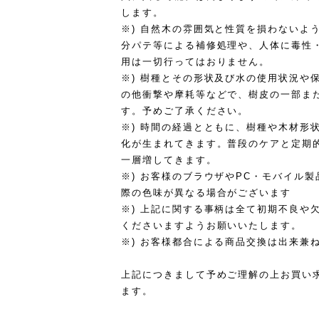
します。
※) 自然木の雰囲気と性質を損わないよ
分パテ等による補修処理や、人体に毒性
用は一切行ってはおりません。
※) 樹種とその形状及び水の使用状況や
の他衝撃や摩耗等などで、樹皮の一部ま
す。予めご了承ください。
※) 時間の経過とともに、樹種や木材形
化が生まれてきます。普段のケアと定期
一層増してきます。
※) お客様のブラウザやPC・モバイル
際の色味が異なる場合がございます
※) 上記に関する事柄は全て初期不良や
くださいますようお願いいたします。
※) お客様都合による商品交換は出来兼
上記につきまして予めご理解の上お買い
ます。