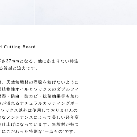
d Cutting Board
× 厚さ37mmとなる、他にあまりない特注
る質感と迫力です。
後、天然無垢材の呼吸を妨げないように
製植物性オイルとワックスのダブルフィ
保湿・防虫・防カビ・抗菌効果等も加わ
性が溢れるナチュラルカッティングボー
とワックス以外は使用しておりませんの
的なメンテナンスによって美しい経年変
つ仕上げになっています。無垢材が持つ
にこだわった特別な”一点もの”です。