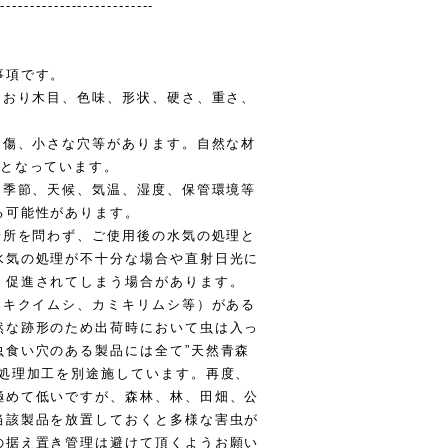
---------------------------
事項です。
ており木目、色味、形状、硬さ、重さ、
、傷、小さな穴等があります。自然な材
品となっています。
め季節、天候、気温、湿度、保管環境等
る可能性があります。
場所を問わず、ご使用後の水気の処理と
水気の処理が不十分な場合や直射日光に
く促進されてしまう場合があります。
（キクイムシ、カミキリムシ等）がある
然な跡形のため出荷時において虫は入っ
虫食い穴のある製品には全て”天然青森
の処理加工を別途施しています。再度、
極めて低いですが、森林、林、田畑、公
当該製品を放置しておくと多様な害虫が
の据え置き管理は避けて頂くようお願い