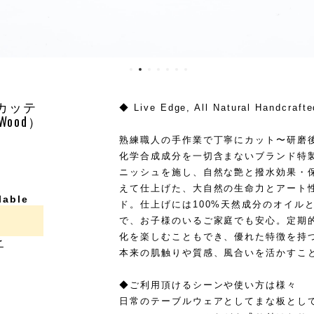
カッテ
◆ Live Edge, All Natural Handcrafte
Wood）
熟練職人の手作業で丁寧にカット〜研磨
化学合成成分を一切含まないブランド特
ニッシュを施し、自然な艶と撥水効果・
えて仕上げた、大自然の生命力とアート
lable
ド。仕上げには100%天然成分のオイル
で、お子様のいるご家庭でも安心。定期
化を楽しむこともでき、優れた特徴を持
け
本来の肌触りや質感、風合いを活かすこと
◆ご利用頂けるシーンや使い方は様々
日常のテーブルウェアとしてまな板とし