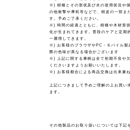
※) 樹種とその形状及び水の使用状況や
の他衝撃や摩耗等などで、樹皮の一部ま
す。予めご了承ください。
※) 時間の経過とともに、樹種や木材形
化が生まれてきます。普段のケアと定期
一層増してきます。
※) お客様のブラウザやPC・モバイル
際の色味が異なる場合がございます
※) 上記に関する事柄は全て初期不良や
くださいますようお願いいたします。
※) お客様都合による商品交換は出来兼
上記につきまして予めご理解の上お買い
ます。
その他製品のお取り扱いについては下記