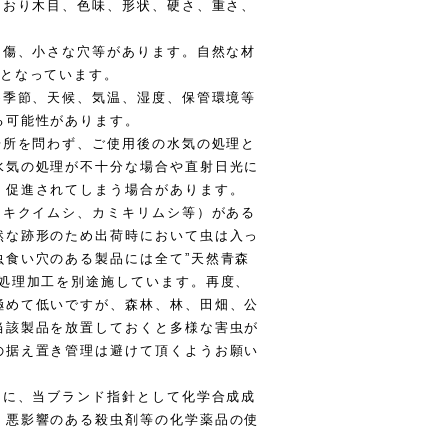
ており木目、色味、形状、硬さ、重さ、
、傷、小さな穴等があります。自然な材
品となっています。
め季節、天候、気温、湿度、保管環境等
る可能性があります。
場所を問わず、ご使用後の水気の処理と
水気の処理が不十分な場合や直射日光に
く促進されてしまう場合があります。
（キクイムシ、カミキリムシ等）がある
然な跡形のため出荷時において虫は入っ
虫食い穴のある製品には全て”天然青森
の処理加工を別途施しています。再度、
極めて低いですが、森林、林、田畑、公
当該製品を放置しておくと多様な害虫が
の据え置き管理は避けて頂くようお願い
うに、当ブランド指針として化学合成成
・悪影響のある殺虫剤等の化学薬品の使