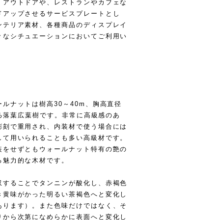
、アウトドアや、レストランやカフェな
ドアップさせるサービスプレートとし
ンテリア素材、各種商品のディスプレイ
々なシチュエーションにおいてご利用い
ルナットは樹高30～40m、胸高直径
びる落葉広葉樹です。非常に高級感のあ
彫刻で重用され、内装材で使う場合には
して用いられることも多い高級材です。
装をせずともウォールナット特有の艶の
る魅力的な木材です。
収することでタンニンが酸化し、赤褐色
き黄味がかった明るい茶褐色へと変化し
あります）。また色味だけではなく、そ
りから次第になめらかに表面へと変化し