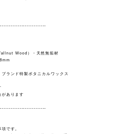
---------------------------
llnut Wood）・天然無垢材
28mm
、ブランド特製ボタニカルワックス
す
合があります
---------------------------
事項です。