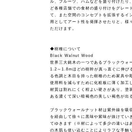
ル、フルーツ、ハムなどを盛り付けたり
ど各種店舗での食材の盛り付けをグレー
て、また空間のコンセプトを拡張するイ
用としてアート性を発揮させたりと、様
ただけます。
◆樹種について
Black Walnut Wood
世界三大銘木の一つであるブラックウォー
1.2～1.8mほどの樹幹が真っ直ぐに伸
る色調と木目を持った樹種のため家具や
使用料を減らすために化粧板に薄く加工
材質は割れにくく程よい硬さがあり、塗
ある濃くて深い暗褐色の美しい褐色が出
ブラックウォールナット材は紫外線を吸
を経由して徐々に黒味や紫味が抜けてい
てゆきます（※材によって多少の違いは
の木肌も使い込むことによりラフな手触