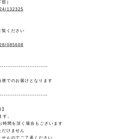
下部）
/24/132325
ご覧ください
/28/085608
---------------------------
急便でのお届けとなります
---------------------------
項】
ます。
お時間を頂く場合もございます
ただけません
ませんのでご了承ください