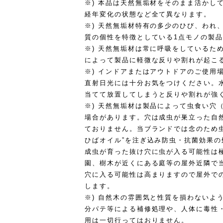
※) 本品は天然無垢材をそのまま活かし
経年変化の状態など全て異なります。
※) 天然無垢材特有の多少のひび、われ
質の個性を特徴としている1点モノの製
※) 天然無垢材は常に呼吸をしているた
によって製品に軽微な反りや割れが起こ
※) インドアまたはアウトドアのご使用
直射日光には十分お気をつけください。
当てて放置してしまうと反りや割れが強
※) 天然無垢材は製品によって虫食い穴
場合があります。穴は成虫が巣立った自
ておりません。当ブランドでは念のため
ひばオイル”を注ぎ込み防虫・抗菌効果
成虫が育った抜け穴に虫が入る可能性は
園、樹木が近くにある庭等の屋外近隣で
穴に入る可能性は高まりますので屋外で
します。
※) 自然木の雰囲気と性質を損わないよ
分パテ等による補修処理や、人体に毒性
用は一切行ってはおりません。